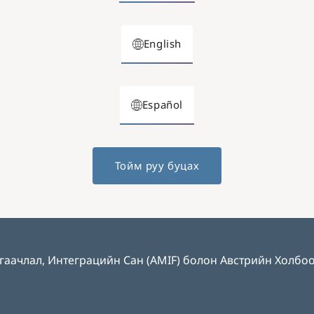
English
Español
Тойм руу буцах
гаачлал, Интеграцийн Сан (AMIF) болон Австрийн Холбоо