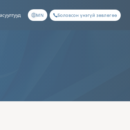
асуултууд
MN
Боловсон үнэгүй зөвлөгөө