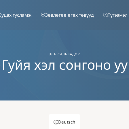
Skip to main content
Буцах тусламж
Зөвлөгөө өгөх төвүүд
Түгээмэл 
ЭЛЬ САЛЬВАДОР
Гуйя хэл сонгоно уу
Deutsch