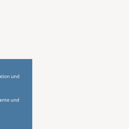
ation und
mente und