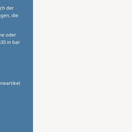
ch der
gen, die
ine oder
30 in bar
neartikel