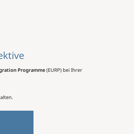
ektive
egration Programme
(EURP) bei Ihrer
alten.