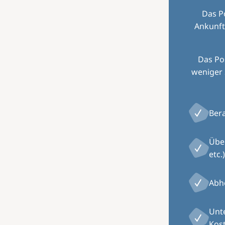
Das P
Ankunft
Das Pos
weniger 
Ber
Übe
etc.)
Abh
Unte
Kos