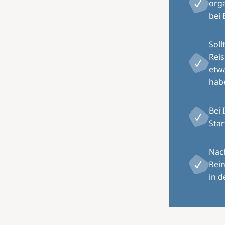
orga
bei 
Soll
Rei
etw
hab
Bei 
Star
Nach
Rein
in d