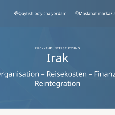
Skip to main content
Qaytish boʻyicha yordam
Maslahat markazla
RÜCKKEHRUNTERSTÜTZUNG
Irak
rganisation – Reisekosten – Finanzie
Reintegration