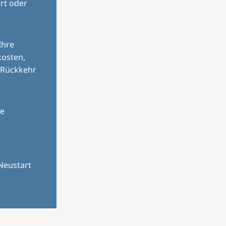
rt oder
Ihre
kosten,
 Rückkehr
le
Neustart