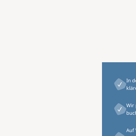
Image
In 
klär
Wir
buch
Auf