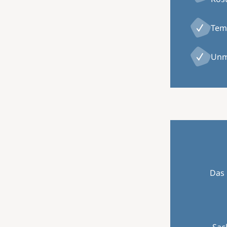
Temp
Unm
Das 