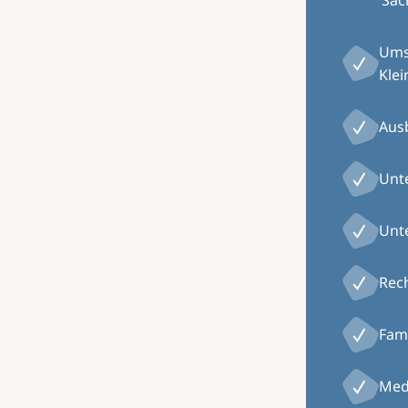
Sac
Ums
Kle
Aus
Unte
Unt
Rech
Fam
Med