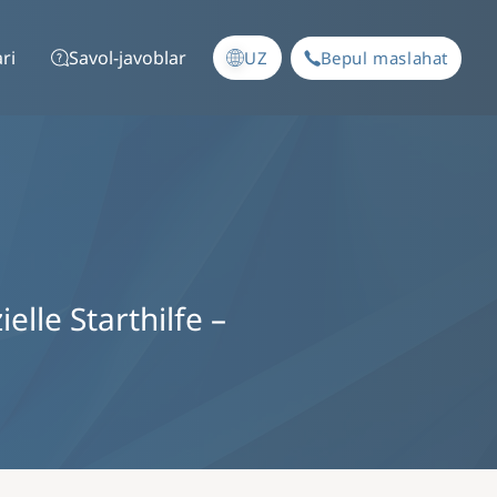
ri
Savol-javoblar
UZ
Bepul maslahat
lle Starthilfe –