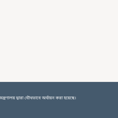
ত্রণালয় দ্বারা যৌথভাবে অর্থায়ন করা হয়েছে।