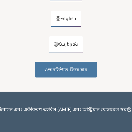
English
Հայերեն
ওভারভিউতে ফিরে যান
বাসন এবং একীকরণ তহবিল (AMIF) এবং অস্ট্রিয়ান ফেডারেল স্বরাষ্ট্র মন্