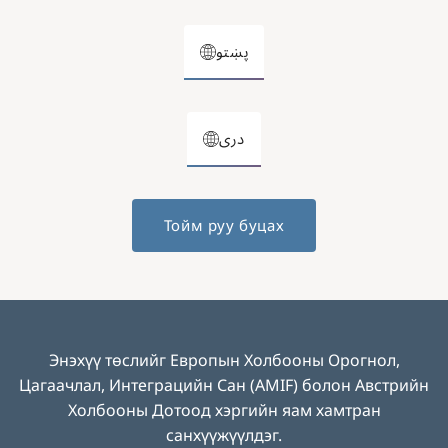
پښتو
دری
Тойм руу буцах
Энэхүү төслийг Европын Холбооны Орогнол,
Цагаачлал, Интеграцийн Сан (AMIF) болон Австрийн
Холбооны Дотоод хэргийн яам хамтран
санхүүжүүлдэг.