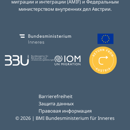
миграции и интеграции (AMIF) и Федеральным
министерством внутренних дел Австрии
.
Image
Image
I
m
Image
Image
a
g
e
Barrierefreiheit
Защита данных
Правовая информация
© 2026 | BMI Bundesministerium für Inneres