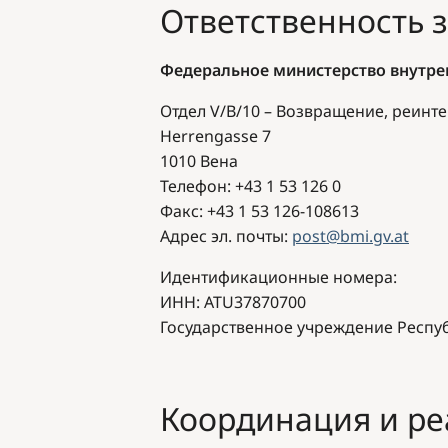
Ответственность 
Федеральное министерство внутрен
Отдел V/B/10 – Возвращение, реинте
Herrengasse 7
1010
Вена
Телефон
: +43 1 53 126 0
Факс
: +43 1 53 126-108613
Адрес эл. почты
:
post@bmi.gv.at
Идентификационные номера
:
ИНН
: ATU37870700
Государственное учреждение Респу
Координация и р