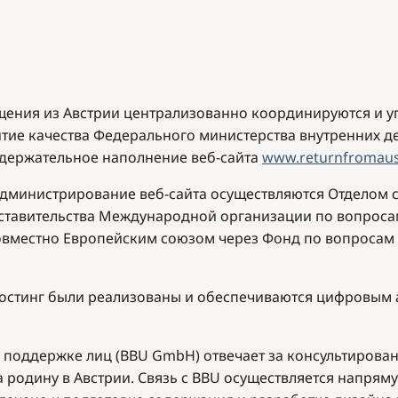
ния из Австрии централизованно координируются и уп
ие качества Федерального министерства внутренних дел 
одержательное наполнение веб-сайта
www.returnfromaust
администрирование веб-сайта осуществляются Отделом
тавительства Международной организации по вопросам
овместно Европейским союзом через Фонд по вопросам
хостинг были реализованы и обеспечиваются цифровым аг
и поддержке лиц (BBU GmbH) отвечает за консультирова
родину в Австрии. Связь с BBU осуществляется напрям