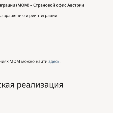
играции (МОМ)
–
Страновой офис Австрии
возвращению и реинтеграции
ениях МОМ можно найти
здесь
.
ская реализация