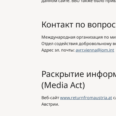
данном сайте. BBU также было прив
Контакт по вопро
Международная организация по миг
Отдел содействия добровольному 
Адрес эл. почты
:
avrr.vienna@iom.int
Раскрытие информ
(Media Act)
Веб-сайт
www.returnfromaustria.at
с
Австрии
.