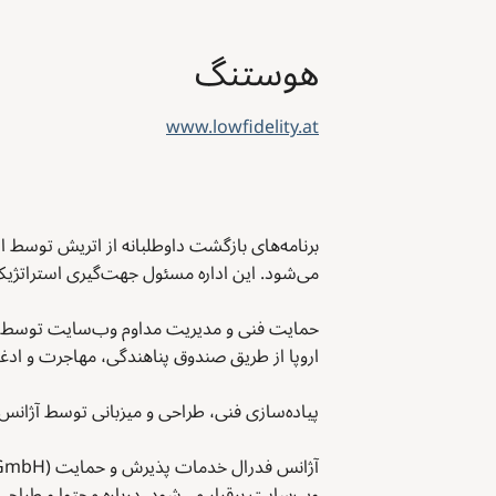
هوستنگ
www.lowfidelity.at
می‌شود. این اداره مسئول جهت‌گیری استراتژ
اروپا از طریق صندوق پناهندگی، مهاجرت و ادغام (AMIF) به طور مشترک تأمین مالی می‌شود، انجام می
پیاده‌سازی فنی، طراحی و میزبانی توسط آژانس دیجیتال lowfidelity در همان پروژه ان
وب‌سایت برقرار می‌شود. درباره محتوا و طراحی این وب‌سایت 