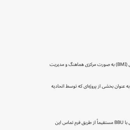
برنامه‌های بازگشت داوطلبانه از اتریش توسط اداره V/B/10 – بازگشت، ادغام مجدد و توسعه کیفیت وزارت کشور فدرال (BMI) به صورت مرکزی هماهنگ و مدیریت
م وب‌سایت توسط واحد بازگشت داوطلبانه کمکی و ادغام مجدد دفتر کشوری IOM اتریش، به عنوان بخشی از پروژه‌ای که توسط اتحادیه
آژانس فدرال خدمات پذیرش و حمایت (BBU GmbH) مسئول مشاوره بازگشت و کمک بازگشت در اتریش است. تماس با BBU مستقیماً از طریق فرم تماس این