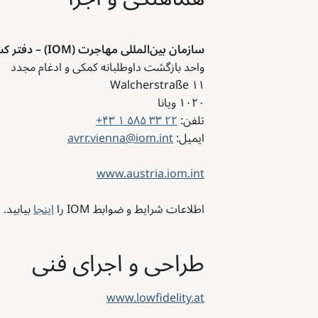
سازمان بین‌المللی مهاجرت (IOM) – دفتر کشوری اتریش
واحد بازگشت داوطلبانه کمکی و ادغام مجدد
Walcherstraße ۱۱
۱۰۲۰
ویانا
تلفن:
+۴۳ ۱ ۵۸۵ ۳۳ ۲۲
ایمیل:
avrr.vienna@iom.int
www.austria.iom.int
اطلاعات شرایط و ضوابط IOM را
اینجا
بیابید.
طراحی و اجرای فنی
www.lowfidelity.at