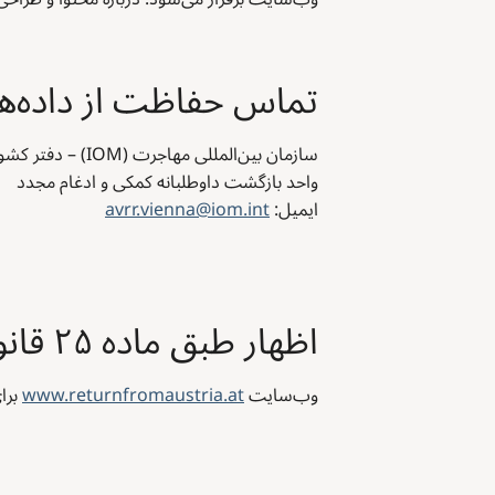
تماس حفاظت از داده‌ها
سازمان بین‌المللی مهاجرت (IOM) – دفتر کشوری اتریش
واحد بازگشت داوطلبانه کمکی و ادغام مجدد
ایمیل:
avrr.vienna@iom.int
اظهار طبق ماده ۲۵ قانون رسانه
وب‌سایت
www.returnfromaustria.at
برای