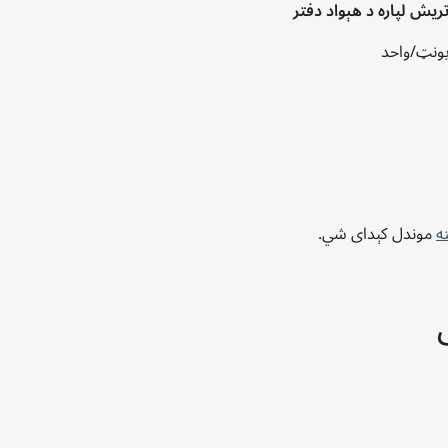
يونټ/واحد
ه
موندل کېدای شي.