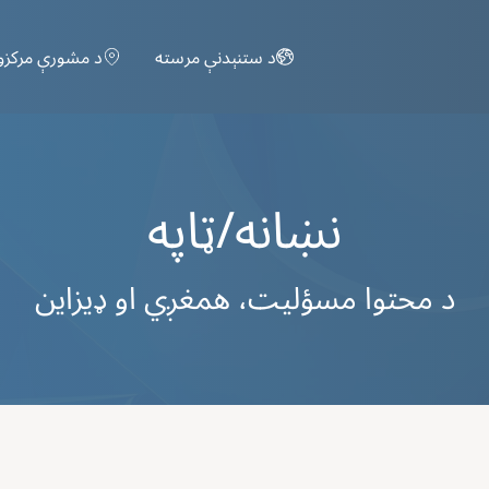
اصلي منځپانګه دانګل
د ستنېدنې مرسته
د مشورې مرکزو
نښانه/ټاپه
د محتوا مسؤلیت، همغږي او ډیزاین