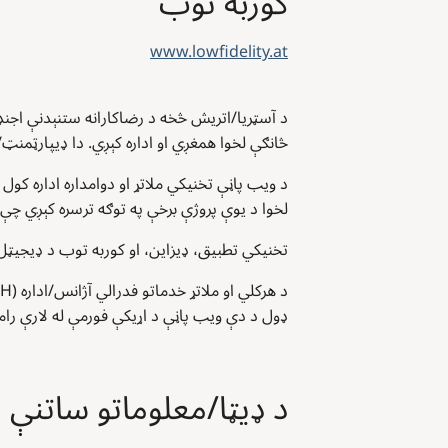
کوربه توب
www.lowfidelity.at
څانګې لخوا همغږي او اداره کېږي. دا ډيپارټمنټ
لخوا د یوې پروژې برخې په توګه ترسره کېږي چې د اروپايي اتحاد
تخنیکي تطبیق، ډیزاین، او کوربه توب د ډیجیټل ا
ډول د دې ویب پاڼې د اړیکې فورمې له لارې رامینځته کېږي
د ډيټا/معلوماتو ساتنې ا