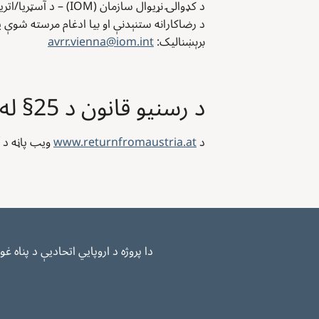
د کډوالۍ نړیوال سازمان (IOM) – د آسټريا/اتریش لپاره د هېواد دفتر
د رضاکارانه ستنېدنې او بیا ادغام مرسته شوې 
برېښنالیک:
avrr.vienna@iom.int
د رسنیو قانون د 25§ له مخې افشا کول
د
www.returnfromaustria.at
ویب پاڼه د آ
دا پروژه د اروپايي اتحادیې د پناه غوښتنې، کډوالۍ او ادغام فنډ (AMIF) او د آس