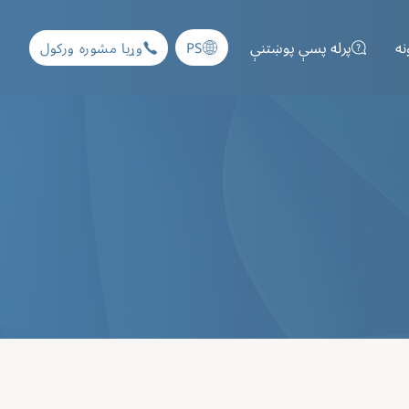
نه
پرله پسې پوښتنې
PS
وړیا مشوره ورکول