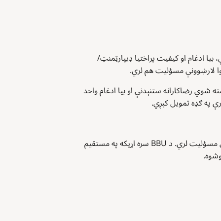
ستنېدنې اجنډا په مرکزي توګه د کورنیو چارو فدرالي وزارت (BMI) د V/B/10 – ستنېدنې، بیا ادغام او کیفیت پراختیا ډيپارټمنټ/
ا لارښوونې مسؤلیت هم لري.
د آسټريا/اتریش لپاره د هېواد دفتر د مرسته شوي رضاکارانه ستنېدنې او بیا ادغام واحد
د هرکلي او ملاتړ خدماتو فدرالي آژانس/اداره (BBU GmbH) په آسټريا/اتریش کې د ستنېدنې مشورې او ستنېدنې مرستې مسؤلیت لري. د BBU سره اړیکه په مستقیم