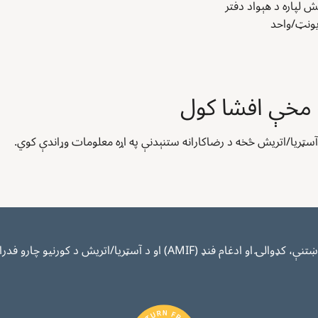
يونټ/واحد
سټريا/اتریش څخه د رضاکارانه ستنېدنې په اړه معلومات وړاندې کوي.
ټريا/اتریش د کورنیو چارو فدرالي وزارت لخوا په ګډه تمویل کېږي.
Image