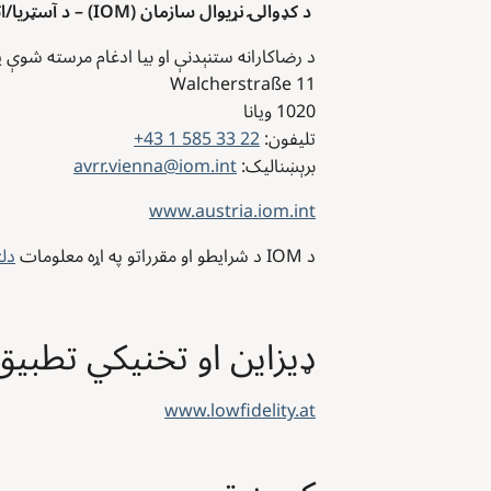
د کډوالۍ نړیوال سازمان (IOM) – د آسټريا/اتریش لپاره د هېواد دفتر
د رضاکارانه ستنېدنې او بیا ادغام مرسته شوې 
Walcherstraße 11
1020
ویانا
تلیفون:
+43 1 585 33 22
برېښنالیک:
avrr.vienna@iom.int
www.austria.iom.int
د IOM د شرایطو او مقرراتو په اړه معلومات
دلت
ډیزاین او تخنیکي تطبیق
www.lowfidelity.at