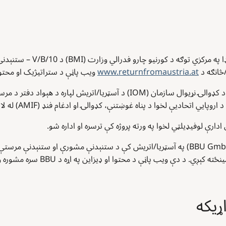
د آسټريا/اتریش څخه د رضاکارانه 
/څانګه د
www.returnfromaustria.at
ویب پاڼې د ستراتیژیک او محتو
د ویب پاڼې تخنیکي ملاتړ او دوامداره اداره کول د کډوالۍ نړیوال سازمان (IOM) 
یې لخوا د پناه غوښتنې، کډوالۍ او ادغام فنډ (AMIF) له لارې په ګډه تمویل کېږي.
دارې لوفیډیلټي لخوا په ورته پروژه کې ترسره او اداره شو.
. د دې ویب پاڼې د محتوا او ډیزاین په اړه د BBU سره مشوره وشوه.
ړیکه