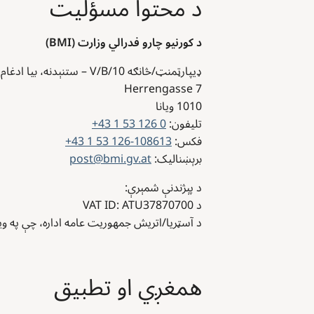
د محتوا مسؤلیت
د کورنیو چارو فدرالي وزارت (BMI)
ډيپارټمنټ/څانګه V/B/10 – ستنېدنه، بیا ادغام او د کیفیت پراختیا
Herrengasse 7
1010
ویانا
تلیفون:
+43 1 53 126 0
فکس:
+43 1 53 126-108613
برېښنالیک:
post@bmi.gv.at
د پېژندنې شمېرې:
د VAT ID: ATU37870700
د آسټريا/اتریش جمهوریت عامه اداره، چې په وی
همغږي او تطبیق