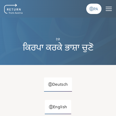
Skip to main content
PA
ਟੋਗੋ
ਕਿਰਪਾ ਕਰਕੇ ਭਾਸ਼ਾ ਚੁਣੋ
Deutsch
English