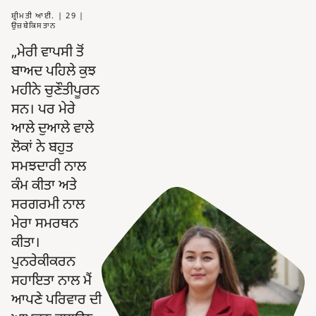
ਸ਼੍ਰੀਮਤੀ ਆਈ. | 29 |
ਉਜ਼ਬੇਕਿਸਤਾਨ
ਮੇਰੀ ਵਾਪਸੀ ਤੋਂ
ਬਾਅਦ ਪਹਿਲੇ ਕੁਝ
ਮਹੀਨੇ ਚੁਣੌਤੀਪੂਰਨ
ਸਨ। ਪਰ ਮੇਰੇ
ਆਲੇ ਦੁਆਲੇ ਵਾਲੇ
ਲੋਕਾਂ ਨੇ ਬਹੁਤ
ਸਮਝਦਾਰੀ ਨਾਲ
ਕੰਮ ਕੀਤਾ ਅਤੇ
ਸਰਗਰਮੀ ਨਾਲ
ਮੇਰਾ ਸਮਰਥਨ
ਕੀਤਾ।
ਪੁਨਰੇਕੀਕਰਨ
ਸਹਾਇਤਾ ਨਾਲ ਮੈਂ
ਆਪਣੇ ਪਰਿਵਾਰ ਦੀ