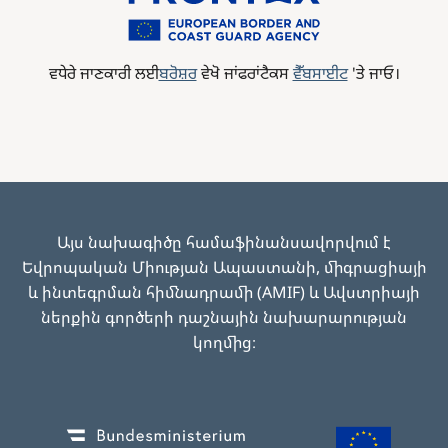
ਵਧੇਰੇ
ਜਾਣਕਾਰੀ
ਲਈ
ਬਰੋਸ਼ਰ
ਵੇਖੋ
ਜਾਂਫਰਾਂਟੈਕਸ
ਵੈੱਬਸਾਈਟ
'
ਤੇ
ਜਾਓ।
Այս նախագիծը համաֆինանսավորվում է
Եվրոպական Միության Ապաստանի, միգրացիայի
և ինտեգրման հիմնադրամի (AMIF) և Ավստրիայի
ներքին գործերի դաշնային նախարարության
կողմից։
Image
Image