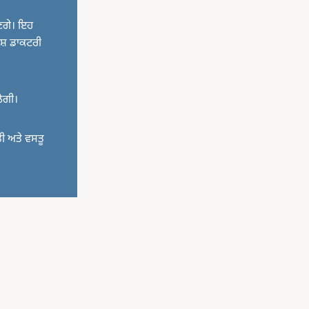
ਾਣਗੇ। ਇਹ
਼ੇਸ਼ ਡਾਕਟਰੀ
ਲੇਗੀ।
ਤੀ ਅਤੇ ਵਸਤੂ