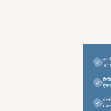
ਵਾਪਸ
ਦੀ ਪ
ਇਕੱਠੇ
ਉਡਾਣ,
ਬੇਨਤੀ
ਸਥਾਨ 