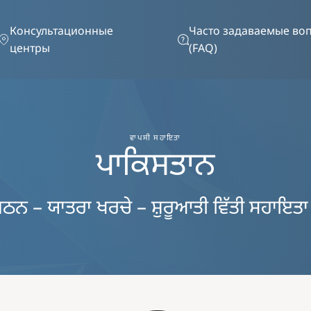
Перейти к основному содержанию
Консультационные
Часто задаваемые во
центры
(FAQ)
ਵਾਪਸੀ ਸਹਾਇਤਾ
ਪਾਕਿਸਤਾਨ
ਠਨ – ਯਾਤਰਾ ਖਰਚੇ – ਸ਼ੁਰੂਆਤੀ ਵਿੱਤੀ ਸਹਾਇਤ