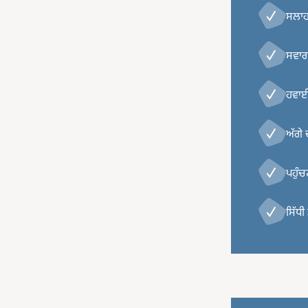
ਸਲਾ
ਸਵਾਗ
ਹਵਾਈ 
ਅੱਗੇ
ਪਹੁੰਚ
ਸਿੱਧ