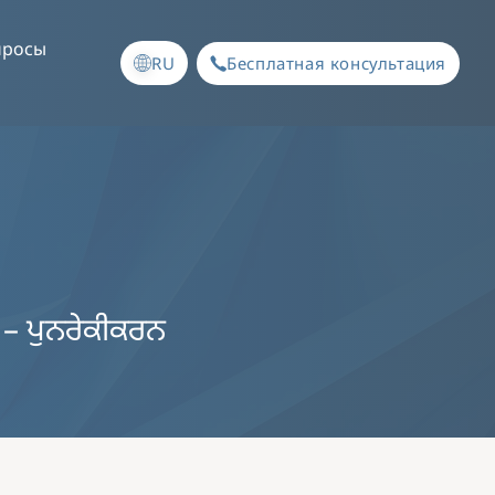
просы
RU
Бесплатная консультация
ਾ – ਪੁਨਰੇਕੀਕਰਨ