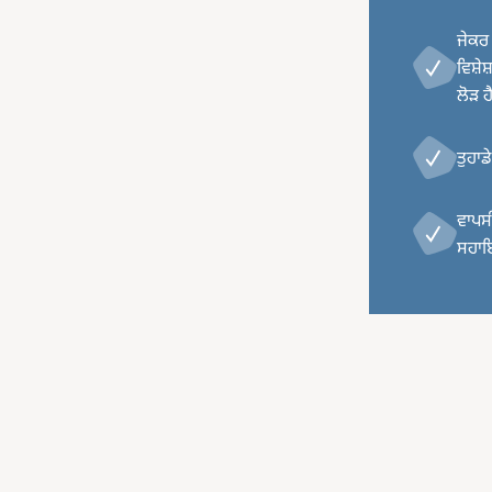
ਜੇਕਰ 
ਵਿਸ਼ੇ
ਲੋੜ ਹ
ਤੁਹਾਡ
ਵਾਪਸੀ
ਸਹਾਇਤ
Image