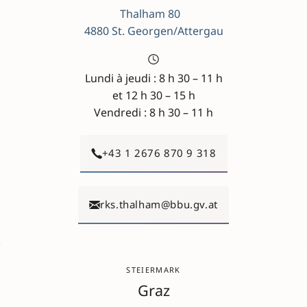
Thalham 80
4880 St. Georgen/Attergau
Lundi à jeudi : 8 h 30 – 11 h
et 12 h 30 – 15 h
Vendredi : 8 h 30 – 11 h
+43 1 2676 870 9 318
rks.thalham@bbu.gv.at
STEIERMARK
Graz