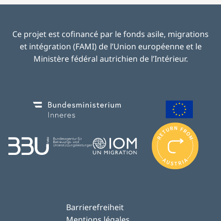
Ce projet est cofinancé par le fonds asile, migrations
et intégration (FAMI) de l’Union européenne et le
Ministère fédéral autrichien de l’Intérieur.
Image
Image
I
m
Image
Image
a
g
e
Barrierefreiheit
Mentions légales