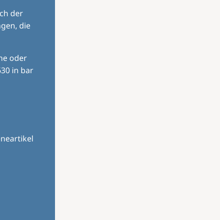
ch der
gen, die
ine oder
30 in bar
neartikel