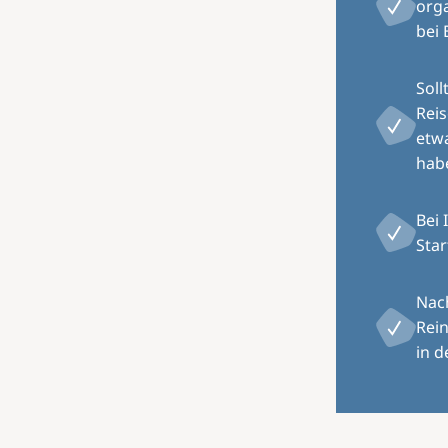
orga
bei 
Soll
Rei
etw
hab
Bei 
Star
Nach
Rein
in d