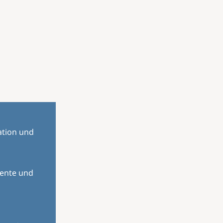
ation und
mente und