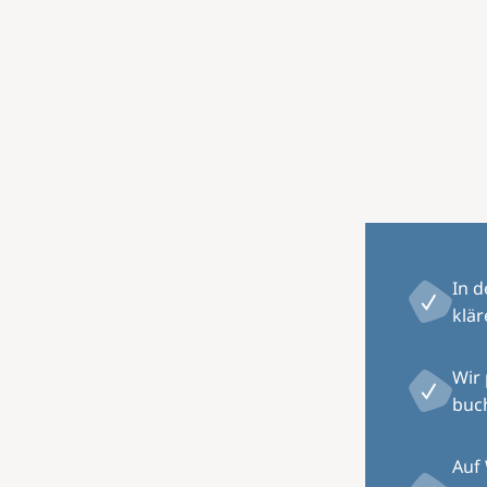
Image
In 
klär
Wir
buch
Auf