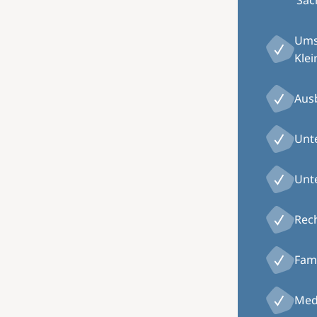
Sac
Ums
Kle
Aus
Unte
Unt
Rech
Fam
Med