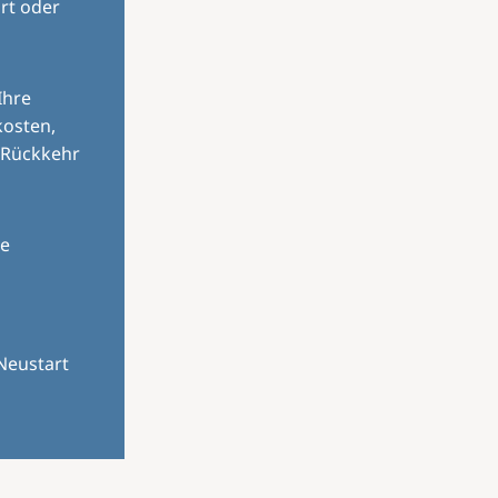
rt oder
Ihre
kosten,
 Rückkehr
le
Neustart