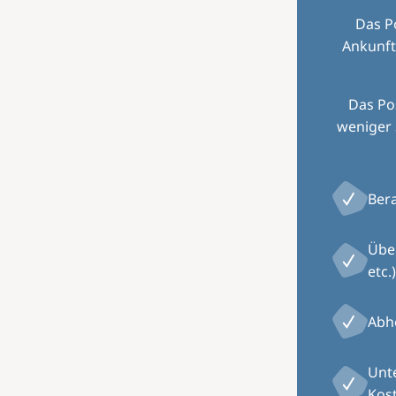
Das P
Ankunft
Das Pos
weniger 
Ber
Übe
etc.)
Abh
Unte
Kos