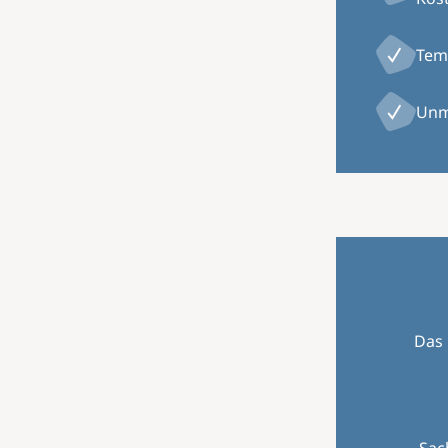
Temp
Unm
Das 