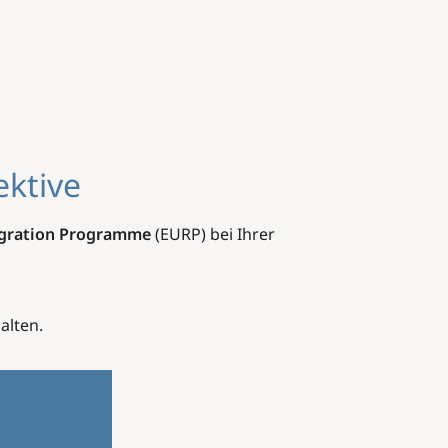
ektive
egration Programme
(EURP) bei Ihrer
alten.