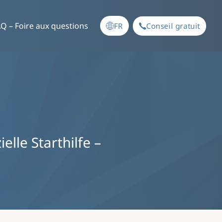
Q – Foire aux questions
FR
Conseil gratuit
lle Starthilfe –