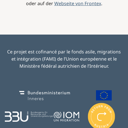
oder auf der
Webseite von Frontex
.
Ce projet est cofinancé par le fonds asile, migrations
et intégration (FAMI) de l’Union européenne et le
Ministère fédéral autrichien de l’Intérieur.
Image
Image
I
m
Image
Image
a
g