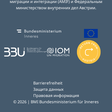
миграции и интеграции (AMIF) и Федеральным
министерством внутренних дел Австрии
.
Image
Image
I
m
Image
Image
a
g
e
Barrierefreiheit
Защита данных
Правовая информация
© 2026 | BMI Bundesministerium für Inneres