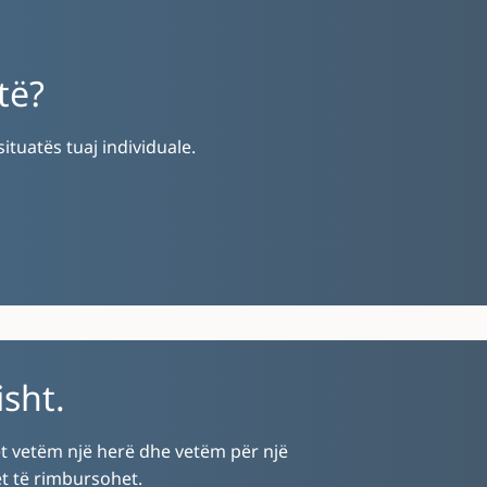
të?
tuatës tuaj individuale.
sht.
et vetëm një herë dhe vetëm për një
et të rimbursohet.