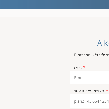
A k
Plotësoni këtë form
EMRI
NUMRI I TELEFONIT