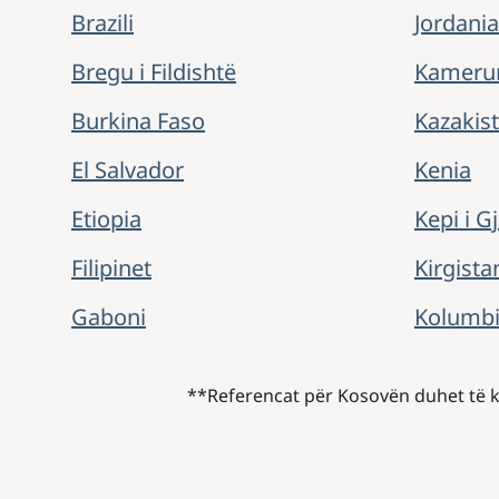
Brazili
Jordania
Bregu i Fildishtë
Kameru
Burkina Faso
Kazakist
El Salvador
Kenia
Etiopia
Kepi ​​i 
Filipinet
Kirgista
Gaboni
Kolumb
**Referencat për Kosovën duhet të ku