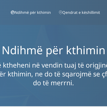
Skip to main content
Ndihmë për kthimin
Qendrat e këshillimit
Ndihmë për kthimin
ktheheni në vendin tuaj të origjin
për kthimin, ne do të sqarojmë se ç
do të merrni.