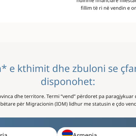
ndihmë financiare fillesta
fillim të ri në vendin e o
* e kthimit dhe zbuloni se çf
disponohet:
ovinca dhe territore. Termi “vend” përdoret pa paragjykuar 
tare për Migracionin (IOM) lidhur me statusin e çdo vendi 
ria
Armenia