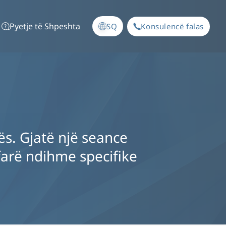
Pyetje të Shpeshta
SQ
Konsulencë falas
ës. Gjatë një seance
farë ndihme specifike