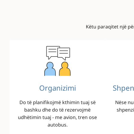
Këtu paraqitet një p
Image
Image
Organizimi
Shpen
Do të planifikojmë kthimin tuaj së
Nëse nuk
bashku dhe do të rezervojmë
shpenzi
udhëtimin tuaj - me avion, tren ose
autobus.