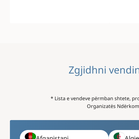
Zgjidhni vendin
* Lista e vendeve përmban shtete, pr
Organizatës Ndërkombë
Afganistani
Algje