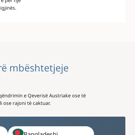
re për një
rigjinës.
arë mbështetjeje
qëndrimin e Qeverisë Austriake ose të
ose rajoni të caktuar.
Bangladeshi