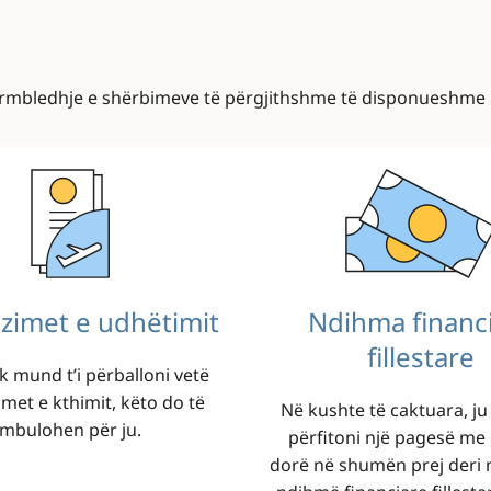
ërmbledhje e shërbimeve të përgjithshme të disponueshme p
Image
zimet e udhëtimit
Ndihma financ
fillestare
 mund t’i përballoni vetë
met e kthimit, këto do të
Në kushte të caktuara, j
mbulohen për ju.
përfitoni një pagesë me
dorë në shumën prej deri n