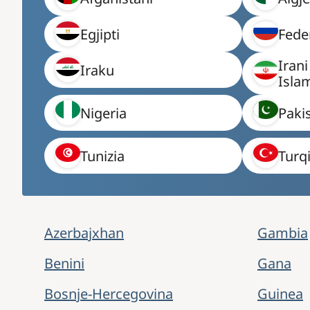
Egjipti
Fede
Irani
Iraku
Islam
Nigeria
Paki
Tunizia
Turq
Azerbajxhan
Gambia
Benini
Gana
Bosnje-Hercegovina
Guinea