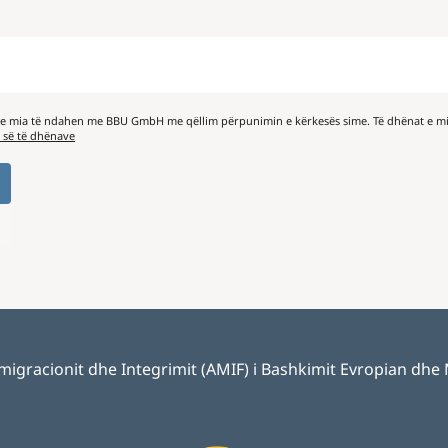
 e mia të ndahen me BBU GmbH me qëllim përpunimin e kërkesës sime. Të dhënat e mi
s së të dhënave
 Emigracionit dhe Integrimit (AMIF) i Bashkimit Evropian dhe