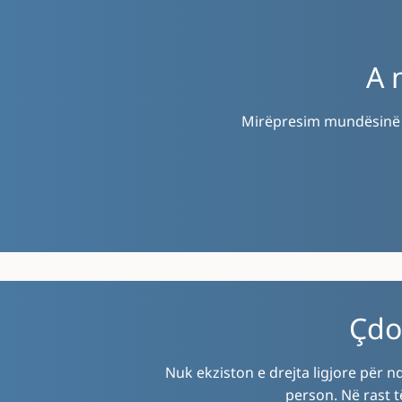
A 
Mirëpresim mundësinë pë
Çdo
Nuk ekziston e drejta ligjore për 
person. Në rast t