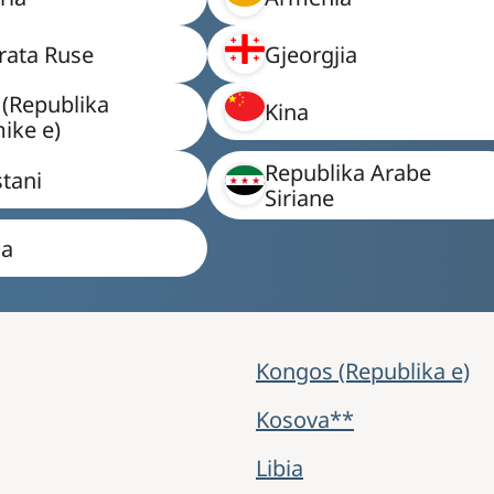
rata Ruse
Gjeorgjia
 (Republika
Kina
ike e)
Republika Arabe
stani
Siriane
ia
Kongos (Republika e)
Kosova**
Libia