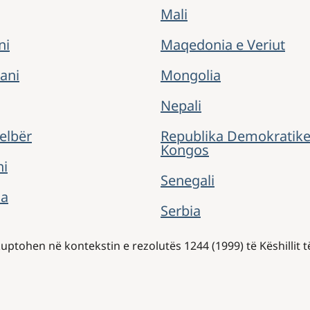
Mali
ni
Maqedonia e Veriut
ani
Mongolia
Nepali
Gjelbër
Republika Demokratike
Kongos
ni
Senegali
ia
Serbia
ptohen në kontekstin e rezolutës 1244 (1999) të Këshillit 