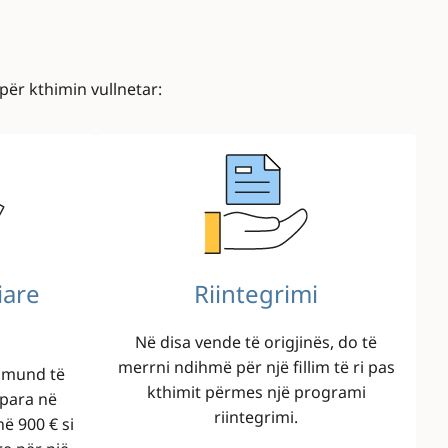
ër kthimin vullnetar:
Image
iare
Riintegrimi
Në disa vende të origjinës, do të
merrni ndihmë për një fillim të ri pas
u mund të
kthimit përmes një programi
 para në
riintegrimi.
ë 900 € si