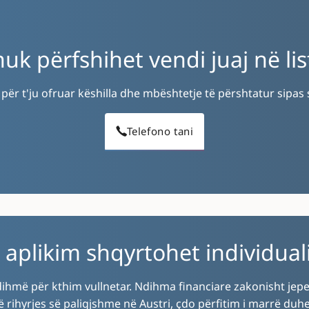
nuk përfshihet vendi juaj në lis
r t'ju ofruar këshilla dhe mbështetje të përshtatur sipas si
Telefono tani
 aplikim shqyrtohet individuali
ndihmë për kthim vullnetar. Ndihma financiare zakonisht jep
ë rihyrjes së paligjshme në Austri, çdo përfitim i marrë duh