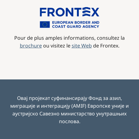
Image
Pour de plus amples informations, consultez la
brochure
ou visitez le
site Web
de Frontex.
Овај пројекат суфинансирају Фонд за азил,
миграције и интеграцију (AMIF) Европске уније и
аустријско Савезно министарство унутрашњих
послова
.