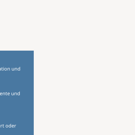
ation und
mente und
rt oder