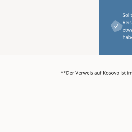
Soll
Rei
etw
hab
**Der Verweis auf Kosovo ist im