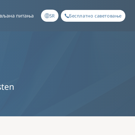
ављана питања
SR
Бесплатно саветовање
sten