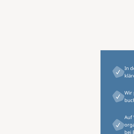
In 
klär
Wir
buch
Auf
orga
bei 