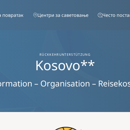
Skip to main content
 повратак
Центри за саветовање
Често пост
RÜCKKEHRUNTERSTÜTZUNG
Kosovo**
ormation – Organisation – Reiseko