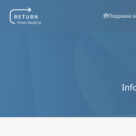
Подршка за
Inf
Image