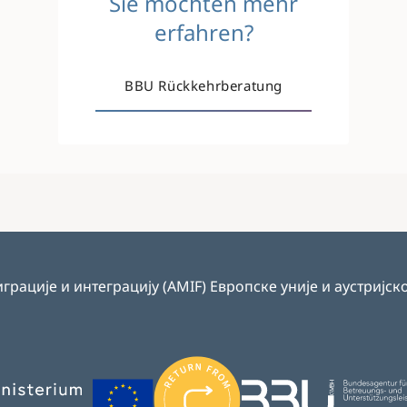
Sie möchten mehr
erfahren?
BBU Rückkehrberatung
играције и интеграцију (AMIF) Европске уније и аустриј
Image
Image
Image