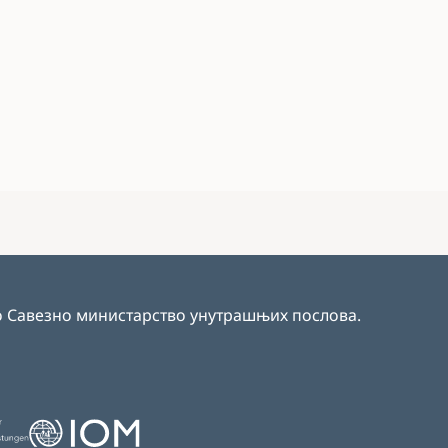
ско Савезно министарство унутрашњих послова
.
Image