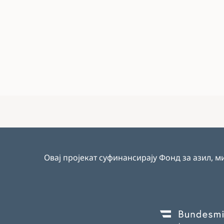
Овај пројекат суфинансирају Фонд за азил, м
Image