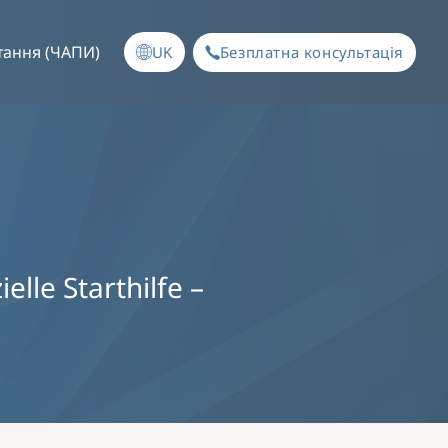
тання (ЧАПИ)
UK
Безплатна консультація
lle Starthilfe –