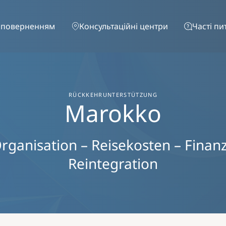
Перейти до основного вмісту
 поверненням
Консультаційні центри
Часті пи
RÜCKKEHRUNTERSTÜTZUNG
Marokko
rganisation – Reisekosten – Finanzie
Reintegration