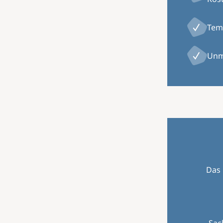
Temp
Unm
Das 