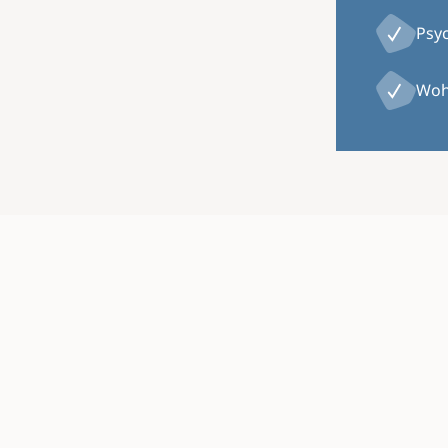
Psy
Woh