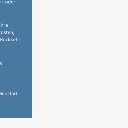
rt oder
Ihre
kosten,
 Rückkehr
le
Neustart