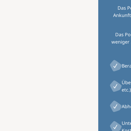
Das P
Ankunft
Das Pos
weniger 
Ber
Übe
etc.)
Abh
Unte
Kos