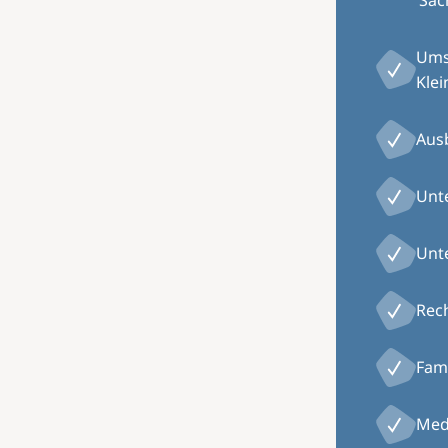
Sac
Ums
Kle
Aus
Unte
Unt
Rech
Fam
Med