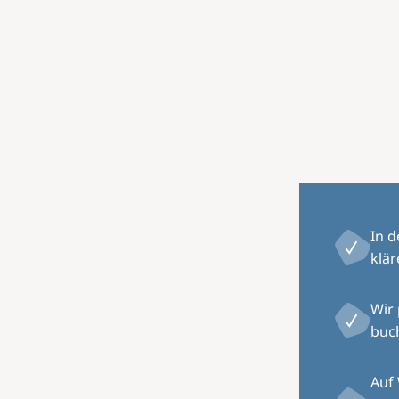
Image
In 
klär
Wir
buch
Auf