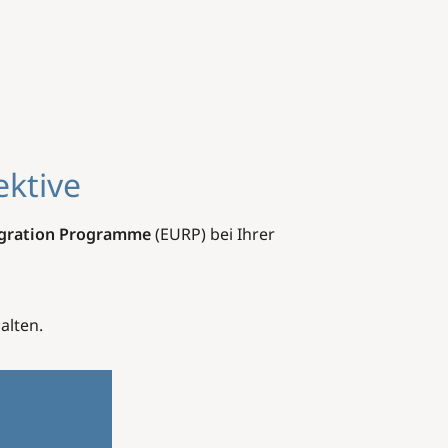
ektive
egration Programme
(EURP) bei Ihrer
alten.