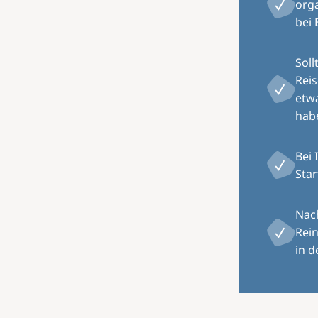
orga
bei 
Soll
Rei
etw
hab
Bei 
Star
Nach
Rein
in d