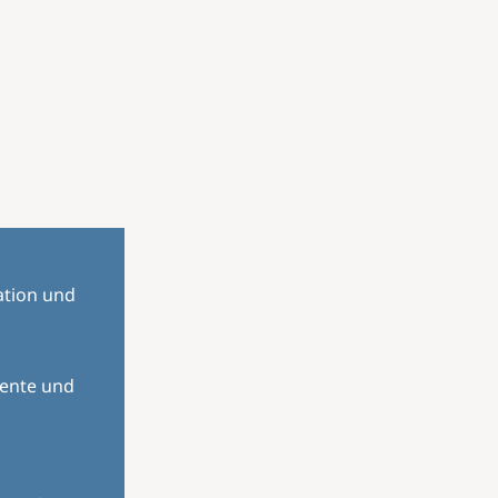
ation und
mente und