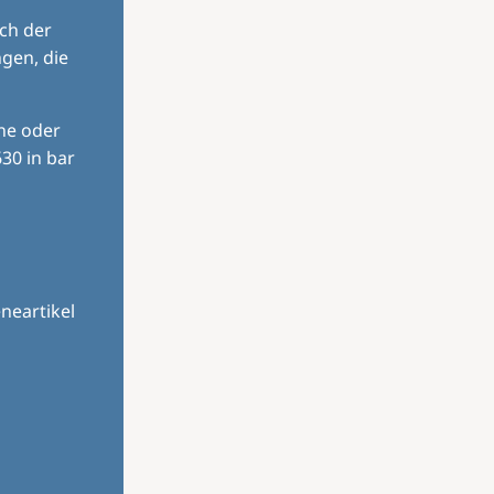
ch der
gen, die
ine oder
30 in bar
neartikel