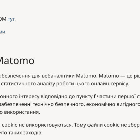
МОМ
тут
.
ами
.
 Matomo
абезпечення для вебаналітики Matomo. Matomo — це рі
 статистичного аналізу роботи цього онлайн-сервісу.
онного інтересу відповідно до пункту f частини першої с
 забезпеченні технічно безпечного, економічно вигідного
го використання.
ookie не використовуються. Тому файли cookie не збері
то таких заходів: