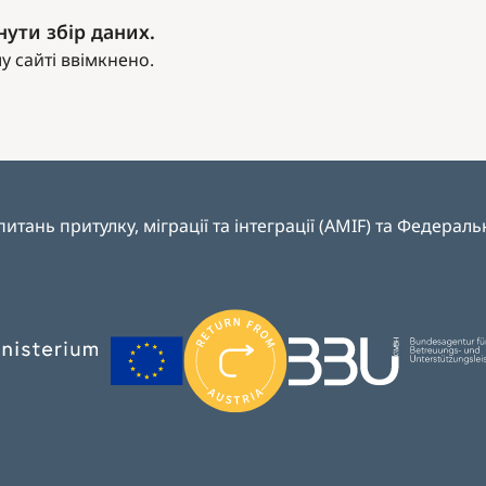
ути збір даних.
 сайті ввімкнено.
тань притулку, міграції та інтеграції (AMIF) та Федераль
Image
Image
Image