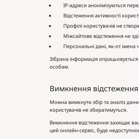
IP-адреси анонімізуються пер
Відстеження активності користу
Профілі користувачів не створ
Міжсайтове відстеження не зд
Персональні дані, як-от імена
Зібрана інформація опрацьовується
особам.
Вимкнення відстеження 
Можна вимкнути збір та аналіз дан
користувачів не збиратимуться.
Вимкнення відстеження захищає ваш
цей онлайн-сервіс, буде недоступно