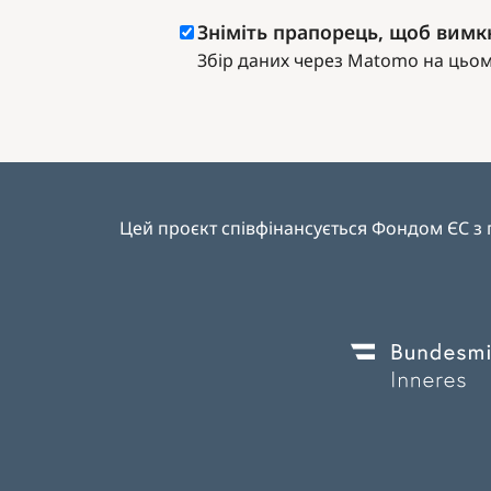
Зніміть прапорець, щоб вимкн
Збір даних через Matomo на цьому
Цей проєкт співфінансується Фондом ЄС з пи
Image