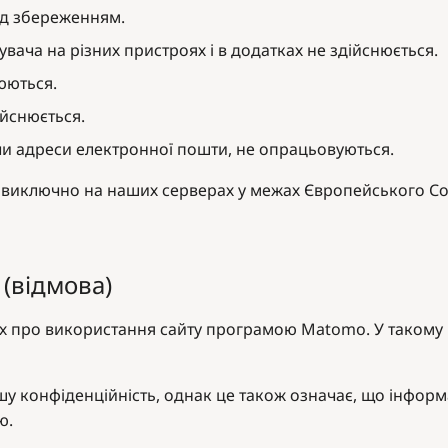
ед збереженням.
вача на різних пристроях і в додатках не здійснюється.
юються.
ійснюється.
 чи адреси електронної пошти, не опрацьовуються.
 виключно на наших серверах у межах Європейського Сою
(відмова)
их про використання сайту програмою Matomo. У такому 
у конфіденційність, однак це також означає, що інформ
ю.