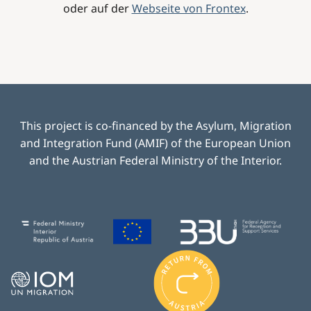
oder auf der
Webseite von Frontex
.
This project is co-financed by the Asylum, Migration
and Integration Fund (AMIF) of the European Union
and the Austrian Federal Ministry of the Interior.
Image
Image
Image
I
m
Image
a
g