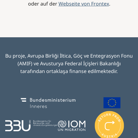
oder auf der
Webseite von Frontex
.
Bu proje, Avrupa Birliği İltica, Göç ve Entegrasyon Fonu
(AMIF) ve Avusturya Federal İçişleri Bakanlığı
tarafından ortaklaşa finanse edilmektedir
.
Image
Image
I
m
Image
Image
a
g