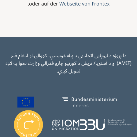
.
oder auf der
Webseite von Frontex
دا پروژه د اروپايي اتحادیې د پناه غوښتنې، کډوالۍ او ادغام فنډ
(AMIF) او د آسټريا/اتریش د کورنیو چارو فدرالي وزارت لخوا په ګډه
تمویل کېږي.
Image
Image
I
m
Image
Image
a
g